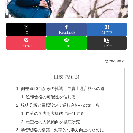
X
Facebook
はてブ
Pocket
LINE
コピー
2025.08.29
目次
偏差値30台からの挑戦：早慶上理合格への道
逆転合格の可能性を信じる
現状分析と目標設定：逆転合格への第一歩
自分の学力を客観的に評価する
志望校の入試傾向を徹底研究
学習戦略の構築：効率的な学力向上のために