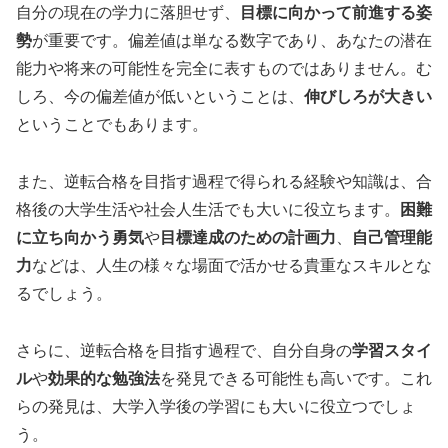
自分の現在の学力に落胆せず、
目標に向かって前進する姿
勢
が重要です。偏差値は単なる数字であり、あなたの潜在
能力や将来の可能性を完全に表すものではありません。む
しろ、今の偏差値が低いということは、
伸びしろが大きい
ということでもあります。
また、逆転合格を目指す過程で得られる経験や知識は、合
格後の大学生活や社会人生活でも大いに役立ちます。
困難
に立ち向かう勇気
や
目標達成のための計画力
、
自己管理能
力
などは、人生の様々な場面で活かせる貴重なスキルとな
るでしょう。
さらに、逆転合格を目指す過程で、自分自身の
学習スタイ
ル
や
効果的な勉強法
を発見できる可能性も高いです。これ
らの発見は、大学入学後の学習にも大いに役立つでしょ
う。