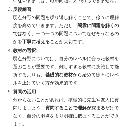
いない
ままでは、応用問題に太刀打ちできません。
反復練習
:
弱点分野の問題を繰り返し解くことで、徐々に理解
度を高めていきます。ただし、
闇雲に問題を解くの
ではなく
、一つ一つの問題についてなぜそうなるの
かを
丁寧に考える
ことが大切です。
教材の選択
:
弱点分野については、自分のレベルに合った教材を
選ぶことが重要です。難しすぎる教材に挑戦して挫
折するよりも、
基礎的な教材
から始めて徐々にレベ
ルを上げていく方が効果的です。
質問の活用
:
分からないことがあれば、積極的に先生や友人に質
問しましょう。
質問することで理解が深まる
だけで
なく、自分の弱点をより明確に把握することができ
ます。