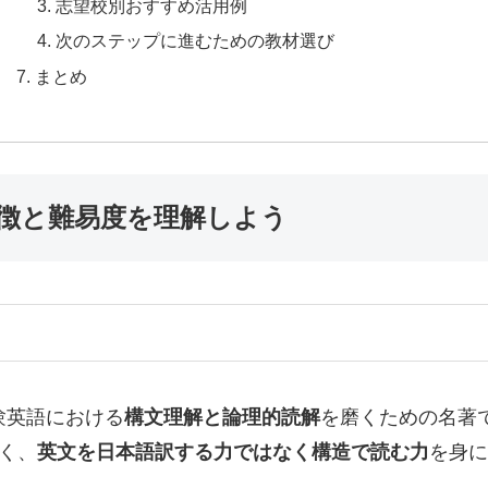
志望校別おすすめ活用例
次のステップに進むための教材選び
まとめ
徴と難易度を理解しよう
験英語における
構文理解と論理的読解
を磨くための名著
く、
英文を日本語訳する力ではなく構造で読む力
を身に