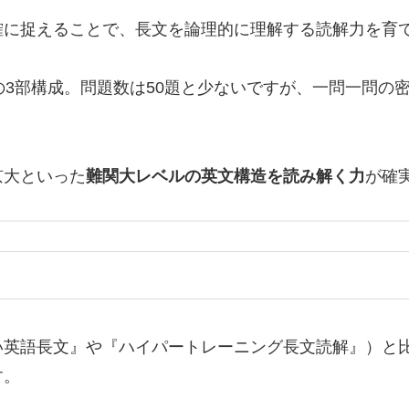
確に捉えることで、長文を論理的に理解する読解力を育
」の3部構成。問題数は50題と少ないですが、一問一問
京大といった
難関大レベルの英文構造を読み解く力
が確
い英語長文』や『ハイパートレーニング長文読解』）と
す。