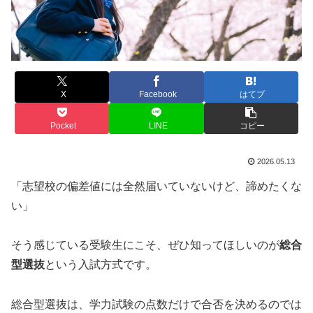
X
Facebook
はてブ
Pocket
LINE
コピー
2026.05.13
「志望校の偏差値には全然届いていないけど、諦めたくな
い」
そう感じている受験生にこそ、ぜひ知ってほしいのが
総合
型選抜
という入試方式です。
総合型選抜は、学力試験の点数だけで合否を決めるのでは