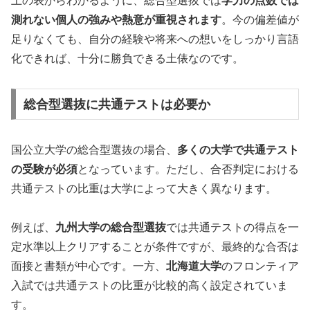
上の表からわかるように、総合型選抜では
学力の点数では
測れない個人の強みや熱意が重視されます
。今の偏差値が
足りなくても、自分の経験や将来への想いをしっかり言語
化できれば、十分に勝負できる土俵なのです。
総合型選抜に共通テストは必要か
国公立大学の総合型選抜の場合、
多くの大学で共通テスト
の受験が必須
となっています。ただし、合否判定における
共通テストの比重は大学によって大きく異なります。
例えば、
九州大学の総合型選抜
では共通テストの得点を一
定水準以上クリアすることが条件ですが、最終的な合否は
面接と書類が中心です。一方、
北海道大学
のフロンティア
入試では共通テストの比重が比較的高く設定されていま
す。