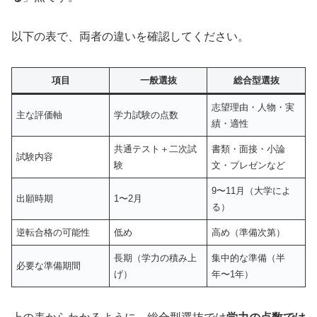
以下の表で、両者の違いを確認してください。
項目
一般選抜
総合型選抜
志望理由・人物・実
主な評価軸
学力試験の点数
績・適性
共通テスト＋二次試
書類・面接・小論
試験内容
験
文・プレゼンなど
9〜11月（大学によ
出願時期
1〜2月
る）
逆転合格の可能性
低め
高め（準備次第）
長期（学力の積み上
集中的な準備（半
必要な準備期間
げ）
年〜1年）