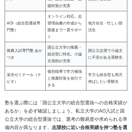
接対策が充実
オンライン対応。志
AOI（総合型選抜専
望理由書の作成から
地方在住・忙しい部
門塾）
面接まで一貫サポー
活生
ト
国公立大学の推薦・
推薦入試専門塾 あか
国公立志望で小論文
総合型に特化。小論
つき
に不安がある受験生
文添削が充実
個別指導で学力補強
栄光ゼミナール（ナ
学力も総合型も両方
と推薦対策を並行で
ビオ）
伸ばしたい受験生
きる
塾を選ぶ際には「国公立大学の総合型選抜への合格実績が
あるか」を必ず確認しましょう。私立大学のAO入試と国
公立大学の総合型選抜では、選考の難易度や求められる準
備内容が異なります。
志望校に近い合格実績を持つ塾を選