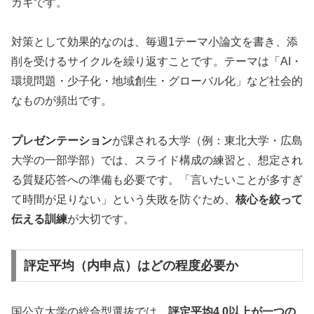
カギです。
対策として効果的なのは、毎週1テーマ小論文を書き、添
削を受けるサイクルを繰り返すことです。テーマは「AI・
環境問題・少子化・地域創生・グローバル化」など社会的
なものが頻出です。
プレゼンテーション
が課される大学（例：東北大学・広島
大学の一部学部）では、スライド構成の練習と、想定され
る質疑応答への準備も必要です。「言いたいことが多すぎ
て時間が足りない」という失敗を防ぐため、
核心を絞って
伝える訓練
が大切です。
評定平均（内申点）はどの程度必要か
国公立大学の総合型選抜では、
評定平均4.0以上が一つの