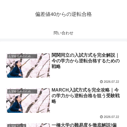
偏差値40からの逆転合格
問い合わせ
関関同立の入試方式を完全解説｜
志望校合格のための戦略立案
今の学力から逆転合格するための
戦略
2026.07.22
MARCH入試方式を完全攻略｜今
志望校合格のための戦略立案
の学力から逆転合格を狙う受験戦
略
2026.07.22
一橋大学の難易度を徹底解説!偏
志望校別対策