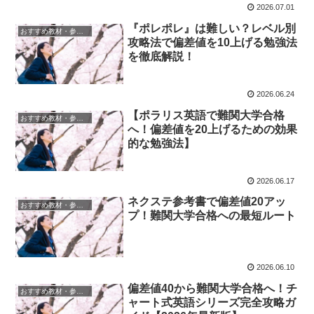
2026.07.01
『ポレポレ』は難しい？レベル別
おすすめ教材・参考書
攻略法で偏差値を10上げる勉強法
を徹底解説！
2026.06.24
【ポラリス英語で難関大学合格
おすすめ教材・参考書
へ！偏差値を20上げるための効果
的な勉強法】
2026.06.17
ネクステ参考書で偏差値20アッ
おすすめ教材・参考書
プ！難関大学合格への最短ルート
2026.06.10
偏差値40から難関大学合格へ！チ
おすすめ教材・参考書
ャート式英語シリーズ完全攻略ガ