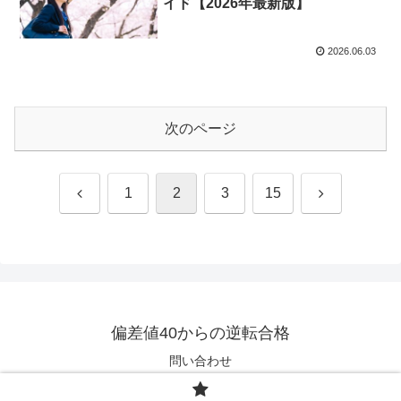
イド【2026年最新版】
2026.06.03
次のページ
前
次
1
2
3
15
へ
へ
偏差値40からの逆転合格
問い合わせ
© 2024 偏差値40からの逆転合格.