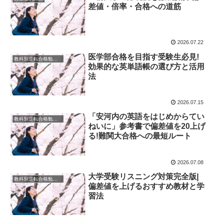
差値・倍率・合格への道筋
2026.07.22
医学部合格を目指す受験生必見!
教科別逆転合格勉強法
効果的な英単語帳の選び方と活用
法
2026.07.15
「安河内の英語をはじめからてい
教科別逆転合格勉強法
ねいに」参考書で偏差値を20上げ
る!難関大合格への最短ルート
2026.07.08
大学受験リスニング対策完全版|
教科別逆転合格勉強法
偏差値を上げるおすすめ教材と学
習法