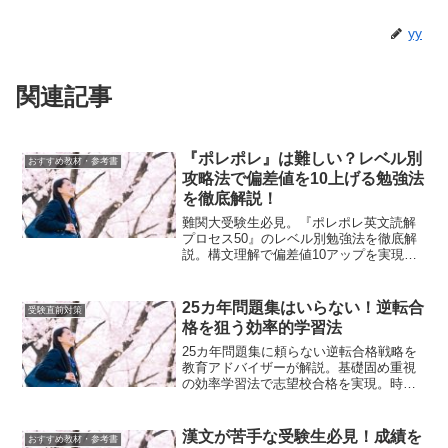
yy
関連記事
『ポレポレ』は難しい？レベル別
おすすめ教材・参考書
攻略法で偏差値を10上げる勉強法
を徹底解説！
難関大受験生必見。『ポレポレ英文読解
プロセス50』のレベル別勉強法を徹底解
説。構文理解で偏差値10アップを実現す
る具体的な学習戦略を紹介。
25カ年問題集はいらない！逆転合
受験直前対策
格を狙う効率的学習法
25カ年問題集に頼らない逆転合格戦略を
教育アドバイザーが解説。基礎固め重視
の効率学習法で志望校合格を実現。時間
がない受験生必見の学習テクニック満載
漢文が苦手な受験生必見！成績を
おすすめ教材・参考書