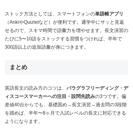
ストック方法としては、スマートフォンの
単語帳アプリ
（AnkiやQuizletなど）が便利です。通学中にサッと見返
せるので、スキマ時間で語彙力を増やせます。長文演習の
たびに5〜10語をストックする習慣をつければ、半年で
300語以上の追加語彙が身につきます。
まとめ
英語長文の読み方のコツは、
パラグラフリーディング・デ
ィスコースマーカーへの注目・設問先読み
の3つです。偏
差値40台からでも、基礎固め→長文演習→過去問の3段階
を踏めば、半年〜8ヶ月で入試レベルの長文に対応できる
ようになります。