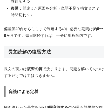
練習をする
復習
：間違えた原因を分析（単語不足？構文ミス？
時間切れ？）
偏差値40台からここまで到達するのに必要な期間は
約6〜
8ヶ月
です。毎日継続すれば、十分に射程圏内です。
長文読解の復習方法
長文の実力は
復習の質
で決まります。問題を解いて丸つけ
するだけでは力はつきません。
音読による定着
解き終わった長文を
5〜10回音読する
のが最も効果的な復