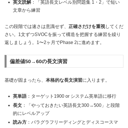
英文読解
：「英語長文レベル別問題集 1・2」で短い
文章から練習
この段階では速さは意識せず、
正確さだけを重視
してくだ
さい。1文ずつSVOCを振って構造を把握する練習を繰り
返しましょう。1〜2ヶ月でPhase 2に進めます。
偏差値50→60の長文演習
基礎が固まったら、
本格的な長文演習
に入ります。
英単語
：ターゲット1900 or システム英単語に移行
長文
：「やっておきたい英語長文300→500」と段階
的にレベルアップ
読み方
：パラグラフリーディングとディスコースマ