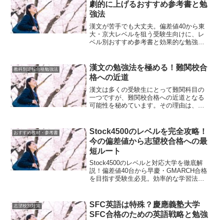
劇的に上げるおすすめ参考書と勉
強法
漢文が苦手でも大丈夫。偏差値40から東
大・京大レベルを狙う受験生向けに、レ
ベル別おすすめ参考書と効果的な勉強法
を教育アドバイザーが解説。
漢文の勉強法を極める！難関校合
教科別逆転合格勉強法
格への近道
漢文は多くの受験生にとって難関科目の
一つですが、難関校合格への近道となる
可能性を秘めています。その理由は、漢
文が論理的思考力や文章読解力を鍛える
だけでなく、日本の文化や思想の理解に
も直結するからです。本章では、漢文学
Stock4500のレベルを完全攻略！
おすすめ教材・参考書
習の重要性を理解し、基本...
今の偏差値から志望校合格への最
短ルート
Stock4500のレベルと対応大学を徹底解
説！偏差値40台から早慶・GMARCH合格
を目指す受験生必見。効率的な学習法と
志望校別戦略で逆転合格を実現する方法
を詳しく紹介します。
SFC英語は特殊？慶應義塾大学
志望校別対策
SFC合格のための英語戦略と勉強