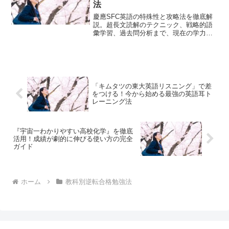
法
慶應SFC英語の特殊性と攻略法を徹底解
説。超長文読解のテクニック、戦略的語
彙学習、過去問分析まで、現在の学力か
ら逆転合格を目指す受験生のための実践
的勉強法をお伝えします。
「キムタツの東大英語リスニング」で差
をつける！今から始める最強の英語耳ト
レーニング法
『宇宙一わかりやすい高校化学』を徹底
活用！成績が劇的に伸びる使い方の完全
ガイド
ホーム
教科別逆転合格勉強法