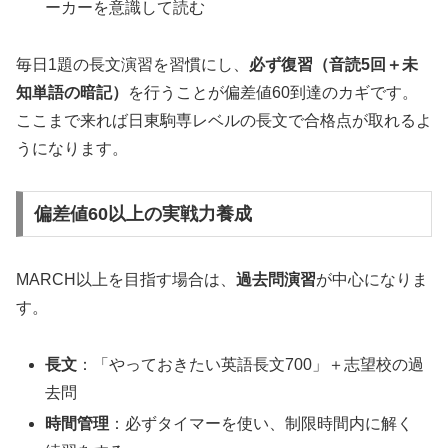
ーカーを意識して読む
毎日1題の長文演習を習慣にし、
必ず復習（音読5回＋未
知単語の暗記）
を行うことが偏差値60到達のカギです。
ここまで来れば日東駒専レベルの長文で合格点が取れるよ
うになります。
偏差値60以上の実戦力養成
MARCH以上を目指す場合は、
過去問演習
が中心になりま
す。
長文
：「やっておきたい英語長文700」＋志望校の過
去問
時間管理
：必ずタイマーを使い、制限時間内に解く