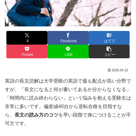
X
Facebook
はてブ
Pocket
LINE
コピー
2026.04.15
英語の長文読解は大学受験の英語で最も配点が高い分野で
すが、「長文になると何が書いてあるか分からなくなる」
「時間内に読み終わらない」という悩みを抱える受験生は
非常に多いです。偏差値40台から逆転合格を目指すな
ら、
長文の読み方のコツ
を早い段階で身につけることが不
可欠です。