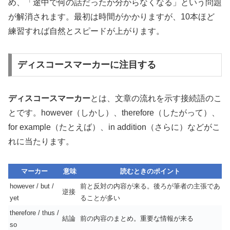
め、「途中で何の話だったか分からなくなる」という問題
が解消されます。最初は時間がかかりますが、10本ほど
練習すれば自然とスピードが上がります。
ディスコースマーカーに注目する
ディスコースマーカー
とは、文章の流れを示す接続語のこ
とです。however（しかし）、therefore（したがって）、
for example（たとえば）、in addition（さらに）などがこ
れに当たります。
マーカー
意味
読むときのポイント
however / but /
前と反対の内容が来る。後ろが筆者の主張であ
逆接
yet
ることが多い
therefore / thus /
結論
前の内容のまとめ。重要な情報が来る
so