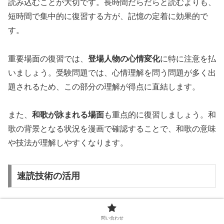
読み込むことが大切です。長時間だらだらと読むよりも、
短時間で集中的に復習する方が、記憶の定着に効果的で
す。
重要場面の復習では、
登場人物の心情変化
に特に注意を払
いましょう。受験問題では、心情理解を問う問題が多く出
題されるため、この部分の理解が得点に直結します。
また、
和歌が詠まれる場面
も重点的に復習しましょう。和
歌の背景となる状況を漫画で確認することで、和歌の意味
や技法が理解しやすくなります。
速読技術の活用
直前期には、
速読技術
を活用して効率的に復習を行いまし
問い合わせ
ょう。すでに内容を理解している漫画であれば、通常の読